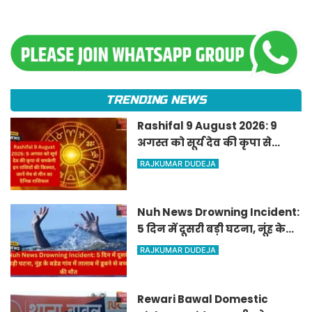
TRENDING NEWS
Rashifal 9 August 2026: 9
अगस्त को सूर्य देव की कृपा से
चमकेगी इन राशियों की किस्मत,
RAJKUMAR DUDEJA
जानें मेष से मीन का दैनिक
राशिफल
Nuh News Drowning Incident:
5 दिन में दूसरी बड़ी घटना, नूंह के
बडेड गांव में तालाब में डूबने से बच्चे
RAJKUMAR DUDEJA
की मौत
Rewari Bawal Domestic