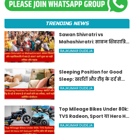
TRENDING NEWS
Sawan Shivratri vs
Mahashivratri: सावन शिवरात्रि
और महाशिवरात्रि में क्या है अंतर?
RAJKUMAR DUDEJA
जानें पूजा का सही तरीका और महत्व
Sleeping Position for Good
Sleep: खर्राटों और रीढ़ के दर्द से
बचना है तो बदलें सोने का तरीका,
RAJKUMAR DUDEJA
जानें सही स्लीपिंग पोजीशन
Top Mileage Bikes Under 80k:
TVS Radeon, Sport या Hero HF
Deluxe? जानिए कौन सी बाइक है
RAJKUMAR DUDEJA
आपके लिए बेस्ट