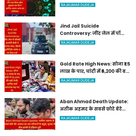
शुक्रवार का दिन? जानिए अपना
RAJKUMAR DUDEJA
आज का राशिफल
Jind Jail Suicide
Controversy: जींद जेल में पॉक्सो
आरोपी कैदी ने लगाया फंदा, डिप्टी
RAJKUMAR DUDEJA
सुपरिंटेंडेंट समेत 4 पर केस दर्ज
Gold Rate High News: सोना ₹1.5
लाख के पार, चांदी में ₹6,200 की बड़ी
तेजी; जानिए क्यों अचानक बढ़ गए
RAJKUMAR DUDEJA
रेट
Aban Ahmad Death Update:
अतीक अहमद के सबसे छोटे बेटे
आबान का शव परिजनों के सुपुर्द,
RAJKUMAR DUDEJA
सुरक्षा के बीच झांसी में प्रक्रिया पूरी