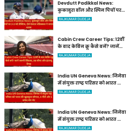
Devdutt Padikkal News:
कुकाबुरा बॉल और स्पिन पिचों पर
3-3 घंटे प्रैक्टिस, ऐसे देवदत्त
RAJKUMAR DUDEJA
पडिक्कल ने जमाया शतक
Cabin Crew Career Tips: 12वीं
के बाद केबिन क्रू कैसे बनें? जानें
जरूरी स्किल्स, उम्र सीमा और इंटरव्यू
RAJKUMAR DUDEJA
टिप्स
India UN Geneva News: जिनेवा
में संयुक्त राष्ट्र परिसर को भारत की
खूबसूरत सौगात, 4 नीले और 1
RAJKUMAR DUDEJA
सफेद मोर भेंट
India UN Geneva News: जिनेवा
में संयुक्त राष्ट्र परिसर को भारत की
खूबसूरत सौगात, 4 नीले और 1
RAJKUMAR DUDEJA