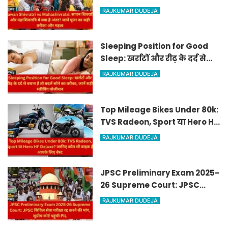
और महाशिवरात्रि में क्या है अंतर?
RAJKUMAR DUDEJA
जानें पूजा का सही तरीका और महत्व
Sleeping Position for Good
Sleep: खर्राटों और रीढ़ के दर्द से
बचना है तो बदलें सोने का तरीका,
RAJKUMAR DUDEJA
जानें सही स्लीपिंग पोजीशन
Top Mileage Bikes Under 80k:
TVS Radeon, Sport या Hero HF
Deluxe? जानिए कौन सी बाइक है
RAJKUMAR DUDEJA
आपके लिए बेस्ट
JPSC Preliminary Exam 2025-
26 Supreme Court: JPSC
सिविल सेवा परीक्षा रद्द करने की
RAJKUMAR DUDEJA
मांग, सुप्रीम कोर्ट पहुंची PIL