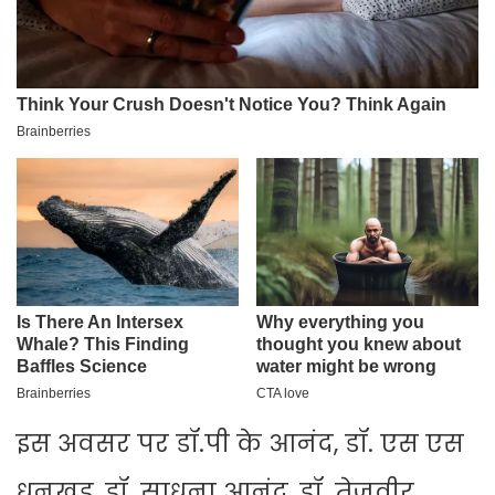
इस अवसर पर डॉ.पी के आनंद, डॉ. एस एस
धनखड़, डॉ. साधना आनंद, डॉ. तेजवीर