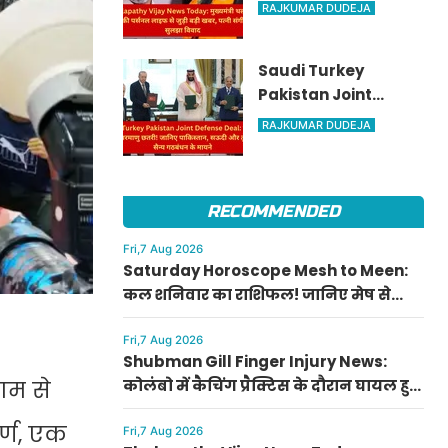
मुख्यमंत्री थलपति विजय
RAJKUMAR DUDEJA
की पर्सनल लाइफ से
जुड़ी बड़ी खबर, पत्नी
Saudi Turkey
संगीता संग सुलझा
Pakistan Joint
विवाद
Defense Deal: तुर्की
RAJKUMAR DUDEJA
को मिली परमाणु छतरी!
जानिए पाकिस्तान,
सऊदी और तुर्की के सैन्य
RECOMMENDED
गठबंधन के मायने
Fri,7 Aug 2026
Saturday Horoscope Mesh to Meen:
कल शनिवार का राशिफल! जानिए मेष से
मीन राशि वालों के लिए कैसा रहेगा दिन, किसे
मिलेगा आर्थिक लाभ
Fri,7 Aug 2026
Shubman Gill Finger Injury News:
कोलंबो में कैचिंग प्रैक्टिस के दौरान घायल हुए
ाम से
शुभमन गिल, जानिए गॉल टेस्ट में खेलेंगे या
र्ण, एक
नहीं
Fri,7 Aug 2026