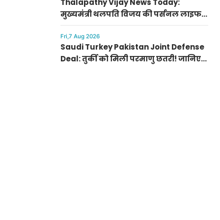
Thalapathy Vijay News Today:
मुख्यमंत्री थलपति विजय की पर्सनल लाइफ
से जुड़ी बड़ी खबर, पत्नी संगीता संग सुलझा
विवाद
Fri,7 Aug 2026
Saudi Turkey Pakistan Joint Defense
Deal: तुर्की को मिली परमाणु छतरी! जानिए
पाकिस्तान, सऊदी और तुर्की के सैन्य गठबंधन
के मायने