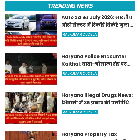
TRENDING NEWS
Auto Sales July 2026: भारतीय
ऑटो सेक्टर में रिकॉर्ड बिक्री! जुलाई
में 25% से ज्यादा बढ़ी वाहनों की
RAJKUMAR DUDEJA
मांग, कारों और EV की भारी सेल
Haryana Police Encounter
Kaithal: बाता-चौसाला रोड पर
पुलिस और बदमाश में मुठभेड़, अवैध
RAJKUMAR DUDEJA
पिस्टल के साथ आरोपी गिरफ्तार
Haryana Illegal Drugs News:
भिवानी में 35 प्रकार की एलोपैथिक
और प्रतिबंधित नशीली दवाइयां
RAJKUMAR DUDEJA
जब्त, NDPS एक्ट में FIR दर्ज
Haryana Property Tax