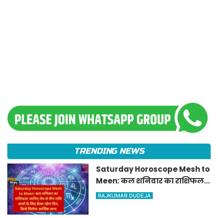
TRENDING NEWS
Saturday Horoscope Mesh to
Meen: कल शनिवार का राशिफल!
जानिए मेष से मीन राशि वालों के
RAJKUMAR DUDEJA
लिए कैसा रहेगा दिन, किसे मिलेगा
आर्थिक लाभ