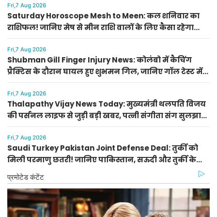
Fri,7 Aug 2026
Saturday Horoscope Mesh to Meen: कल शनिवार का
राशिफल! जानिए मेष से मीन राशि वालों के लिए कैसा रहेगा
दिन, किसे मिलेगा आर्थिक लाभ
Fri,7 Aug 2026
Shubman Gill Finger Injury News: कोलंबो में कैचिंग
प्रैक्टिस के दौरान घायल हुए शुभमन गिल, जानिए गॉल टेस्ट में
खेलेंगे या नहीं
Fri,7 Aug 2026
Thalapathy Vijay News Today: मुख्यमंत्री थलपति विजय
की पर्सनल लाइफ से जुड़ी बड़ी खबर, पत्नी संगीता संग सुलझा
विवाद
Fri,7 Aug 2026
Saudi Turkey Pakistan Joint Defense Deal: तुर्की को
मिली परमाणु छतरी! जानिए पाकिस्तान, सऊदी और तुर्की के
सैन्य गठबंधन के मायने