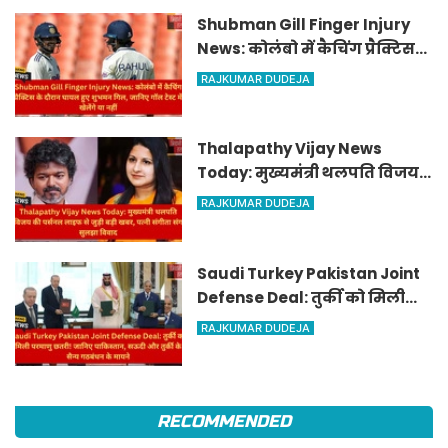
Shubman Gill Finger Injury
News: कोलंबो में कैचिंग प्रैक्टिस
के दौरान घायल हुए शुभमन गिल,
RAJKUMAR DUDEJA
जानिए गॉल टेस्ट में खेलेंगे या नहीं
Thalapathy Vijay News
Today: मुख्यमंत्री थलपति विजय
की पर्सनल लाइफ से जुड़ी बड़ी खबर,
RAJKUMAR DUDEJA
पत्नी संगीता संग सुलझा विवाद
Saudi Turkey Pakistan Joint
Defense Deal: तुर्की को मिली
परमाणु छतरी! जानिए पाकिस्तान,
RAJKUMAR DUDEJA
सऊदी और तुर्की के सैन्य गठबंधन
के मायने
RECOMMENDED