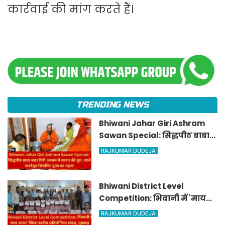
कार्रवाई की मांग करते हैं।
TRENDING NEWS
Bhiwani Jahar Giri Ashram
Sawan Special: सिद्धपीठ बाबा
जहर गिरी आश्रम में सावन की धूम,
RAJKUMAR DUDEJA
जानें पारदेश्वर शिवलिंग पूजा का
महत्व
Bhiwani District Level
Competition: भिवानी में 'माय
भारत' जिला स्तरीय प्रतियोगिता
RAJKUMAR DUDEJA
संपन्न, नुक्कड़ नाटक में राहुल और