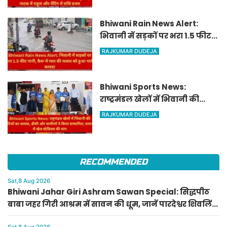
पेंटिंग में राशि प्रथम
Bhiwani Rain News Alert:
भिवानी में सड़कों पर भरा 1.5 फीट
पानी, कैरू में ग्वार की फसल को
RAJKUMAR DUDEJA
हुआ भारी फायदा
Bhiwani Sports News:
राष्ट्रमंडल खेलों में भिवानी की
बेटियों का जलवा, डीसी और
RAJKUMAR DUDEJA
ग्रामीणों ने किया सम्मानित;
धनाना में खेल स्टेडियम की मांग
RECOMMENDED
Sat,8 Aug 2026
Bhiwani Jahar Giri Ashram Sawan Special: सिद्धपीठ
बाबा जहर गिरी आश्रम में सावन की धूम, जानें पारदेश्वर शिवलिंग
पूजा का महत्व