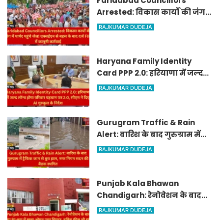
Faridabad Councillors
Arrested: विकास कार्यों की जंग
में पार्षद पहुंचे जेल! एक्सईएन से
RAJKUMAR DUDEJA
बहस के बाद दर्ज FIR में कानूनी
कार्रवाई
Haryana Family Identity
Card PPP 2.0: हरियाणा में जल्द
लॉन्च होगा परिवार पहचान पत्र 2.0,
RAJKUMAR DUDEJA
सीएम ने दिए AI गुरुकुल के निर्देश
Gurugram Traffic & Rain
Alert: बारिश के बाद गुरुग्राम में
ट्रैफिक जाम से बुरा हाल, नगर
RAJKUMAR DUDEJA
निगम सदन की बैठक स्थगित
Punjab Kala Bhawan
Chandigarh: रेनोवेशन के बाद
नए रंग-रूप में खुला ओपन एयर
RAJKUMAR DUDEJA
थिएटर, बुकिंग फीस भी हुई कम