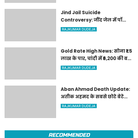
Jind Jail Suicide
Controversy: जींद जेल में पॉक्सो
आरोपी कैदी ने लगाया फंदा, डिप्टी
RAJKUMAR DUDEJA
सुपरिंटेंडेंट समेत 4 पर केस दर्ज
Gold Rate High News: सोना ₹1.5
लाख के पार, चांदी में ₹6,200 की बड़ी
तेजी; जानिए क्यों अचानक बढ़ गए
RAJKUMAR DUDEJA
रेट
Aban Ahmad Death Update:
अतीक अहमद के सबसे छोटे बेटे
आबान का शव परिजनों के सुपुर्द,
RAJKUMAR DUDEJA
सुरक्षा के बीच झांसी में प्रक्रिया पूरी
RECOMMENDED