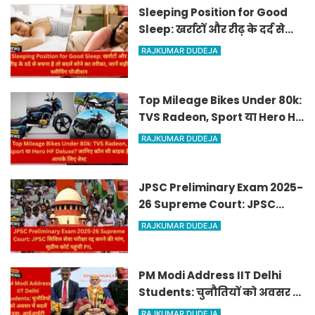
Sleeping Position for Good
Sleep: खर्राटों और रीढ़ के दर्द से
बचना है तो बदलें सोने का तरीका,
RAJKUMAR DUDEJA
जानें सही स्लीपिंग पोजीशन
Top Mileage Bikes Under 80k:
TVS Radeon, Sport या Hero HF
Deluxe? जानिए कौन सी बाइक है
RAJKUMAR DUDEJA
आपके लिए बेस्ट
JPSC Preliminary Exam 2025-
26 Supreme Court: JPSC
सिविल सेवा परीक्षा रद्द करने की
RAJKUMAR DUDEJA
मांग, सुप्रीम कोर्ट पहुंची PIL
PM Modi Address IIT Delhi
Students: चुनौतियों को अवसर में
बदलें युवा, आईआईटी दिल्ली के
RAJKUMAR DUDEJA