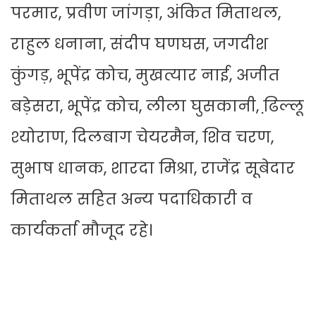
परमार, प्रवीण जांगड़ा, अंकित मिताथल,
राहुल धनाना, संदीप घणघस, जगदीश
कुंगड़, भूपेंद्र कोच, मुखत्यार नाई, अजीत
बड़ेसरा, भूपेंद्र कोच, लीला घुसकानी, ढि़ल्लू
श्योराण, दिलबाग चेयरमैन, शिव चरण,
सुभाष धानक, शारदा मिश्रा, राजेंद्र सूबेदार
मिताथल सहित अन्य पदाधिकारी व
कार्यकर्ता मौजूद रहे।