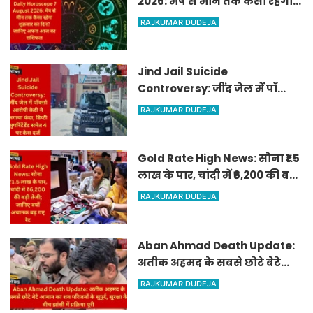
2026: मेष से मीन तक कैसा रहेगा
शुक्रवार का दिन? जानिए अपना
RAJKUMAR DUDEJA
आज का राशिफल
Jind Jail Suicide
Controversy: जींद जेल में पॉक्सो
आरोपी कैदी ने लगाया फंदा, डिप्टी
RAJKUMAR DUDEJA
सुपरिंटेंडेंट समेत 4 पर केस दर्ज
Gold Rate High News: सोना ₹1.5
लाख के पार, चांदी में ₹6,200 की बड़ी
तेजी; जानिए क्यों अचानक बढ़ गए
RAJKUMAR DUDEJA
रेट
Aban Ahmad Death Update:
अतीक अहमद के सबसे छोटे बेटे
आबान का शव परिजनों के सुपुर्द,
RAJKUMAR DUDEJA
सुरक्षा के बीच झांसी में प्रक्रिया पूरी