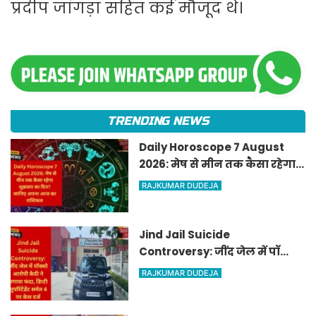
प्रदीप जांगड़ा सहित कई मौजूद थे।
TRENDING NEWS
Daily Horoscope 7 August
2026: मेष से मीन तक कैसा रहेगा
शुक्रवार का दिन? जानिए अपना
RAJKUMAR DUDEJA
आज का राशिफल
Jind Jail Suicide
Controversy: जींद जेल में पॉक्सो
आरोपी कैदी ने लगाया फंदा, डिप्टी
RAJKUMAR DUDEJA
सुपरिंटेंडेंट समेत 4 पर केस दर्ज