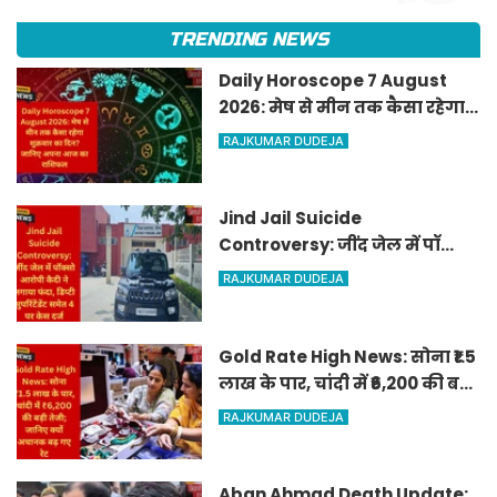
TRENDING NEWS
Daily Horoscope 7 August
2026: मेष से मीन तक कैसा रहेगा
शुक्रवार का दिन? जानिए अपना
RAJKUMAR DUDEJA
आज का राशिफल
Jind Jail Suicide
Controversy: जींद जेल में पॉक्सो
आरोपी कैदी ने लगाया फंदा, डिप्टी
RAJKUMAR DUDEJA
सुपरिंटेंडेंट समेत 4 पर केस दर्ज
Gold Rate High News: सोना ₹1.5
लाख के पार, चांदी में ₹6,200 की बड़ी
तेजी; जानिए क्यों अचानक बढ़ गए
RAJKUMAR DUDEJA
रेट
Aban Ahmad Death Update: