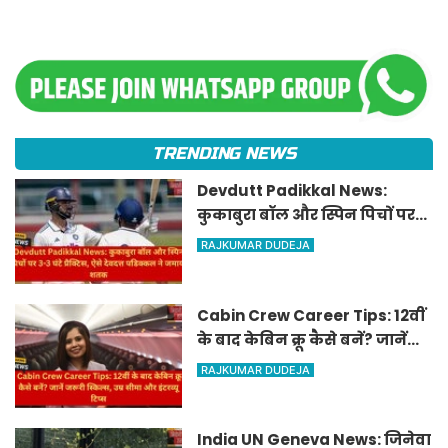
TRENDING NEWS
Devdutt Padikkal News:
कुकाबुरा बॉल और स्पिन पिचों पर
3-3 घंटे प्रैक्टिस, ऐसे देवदत्त
RAJKUMAR DUDEJA
पडिक्कल ने जमाया शतक
Cabin Crew Career Tips: 12वीं
के बाद केबिन क्रू कैसे बनें? जानें
जरूरी स्किल्स, उम्र सीमा और इंटरव्यू
RAJKUMAR DUDEJA
टिप्स
India UN Geneva News: जिनेवा