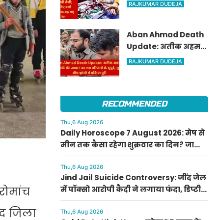
पार, चांदी में ₹6,200 की
RAJKUMAR DUDEJA
बड़ी तेजी; जानिए क्यों
अचानक बढ़ गए रेट
Aban Ahmad Death
Update: अतीक अहमद
के सबसे छोटे बेटे आबान
RAJKUMAR DUDEJA
का शव परिजनों के सुपुर्द,
सुरक्षा के बीच झांसी में
प्रक्रिया पूरी
RECOMMENDED
Thu,6 Aug 2026
Daily Horoscope 7 August 2026: मेष से
मीन तक कैसा रहेगा शुक्रवार का दिन? जानिए
अपना आज का राशिफल
Thu,6 Aug 2026
Jind Jail Suicide Controversy: जींद जेल
में पॉक्सो आरोपी कैदी ने लगाया फंदा, डिप्टी
रोमांच
सुपरिंटेंडेंट समेत 4 पर केस दर्ज
बाद जिला
Thu,6 Aug 2026