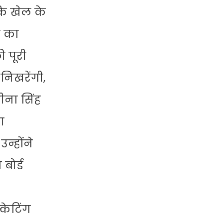
 कि खेल के
ा का
ी पूरी
निखरेंगी,
ीना सिंह
ा
न्होंने
बोर्ड
केटिंग