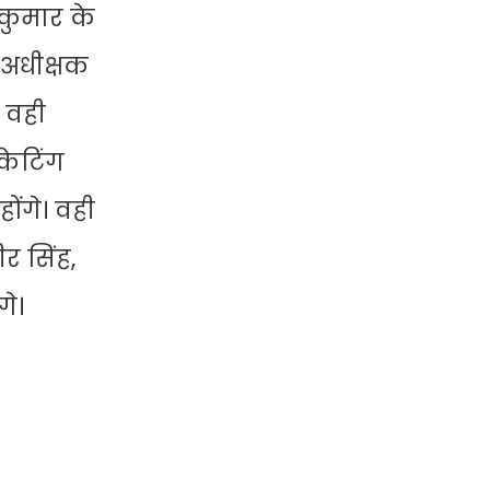
 कुमार के
 अधीक्षक
 वही
केटिंग
ोंगे। वही
र सिंह,
गे।