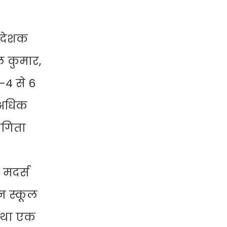
िदेशक
ल कुमार,
र-4 से 6
से अधिक
भागिता
 मदर्स
नन स्कूल
 तथा एक