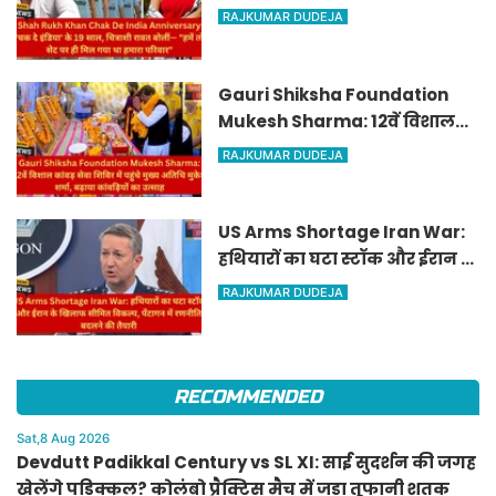
इंडिया' के 19 साल, चित्राशी रावत
RAJKUMAR DUDEJA
बोलीं— "हमें तो सेट पर ही मिल गया
था हमारा परिवार"
Gauri Shiksha Foundation
Mukesh Sharma: 12वें विशाल
कांवड़ सेवा शिविर में पहुंचे मुख्य
RAJKUMAR DUDEJA
अतिथि मुकेश शर्मा, बढ़ाया
कांवड़ियों का उत्साह
US Arms Shortage Iran War:
हथियारों का घटा स्टॉक और ईरान के
खिलाफ सीमित विकल्प, पेंटागन में
RAJKUMAR DUDEJA
रणनीति बदलने की तैयारी
RECOMMENDED
Sat,8 Aug 2026
Devdutt Padikkal Century vs SL XI: साई सुदर्शन की जगह
खेलेंगे पडिक्कल? कोलंबो प्रैक्टिस मैच में जड़ा तूफानी शतक