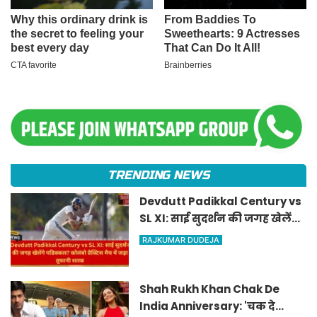
TRENDING NEWS
Devdutt Padikkal Century vs
SL XI: साई सुदर्शन की जगह खेलेंगे
पडिक्कल? कोलंबो प्रैक्टिस मैच में
RAJKUMAR DUDEJA
जड़ा तूफानी शतक
Shah Rukh Khan Chak De
India Anniversary: 'चक दे