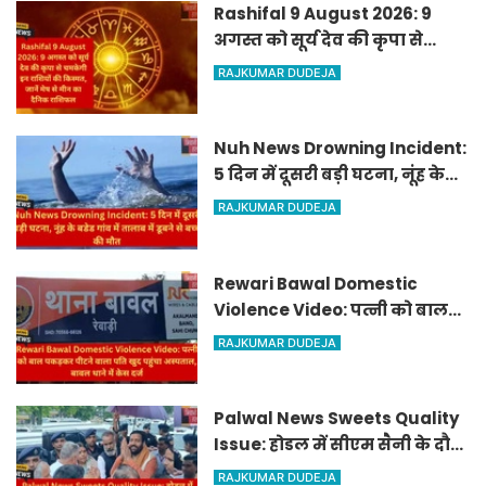
Rashifal 9 August 2026: 9
अगस्त को सूर्य देव की कृपा से
चमकेगी इन राशियों की किस्मत,
RAJKUMAR DUDEJA
जानें मेष से मीन का दैनिक
राशिफल
Nuh News Drowning Incident:
5 दिन में दूसरी बड़ी घटना, नूंह के
बडेड गांव में तालाब में डूबने से बच्चे
RAJKUMAR DUDEJA
की मौत
Rewari Bawal Domestic
Violence Video: पत्नी को बाल
पकड़कर पीटने वाला पति खुद
RAJKUMAR DUDEJA
पहुंचा अस्पताल, बावल थाने में केस
दर्ज
Palwal News Sweets Quality
Issue: होडल में सीएम सैनी के दौरे
के दौरान मिठाई के डिब्बे पर बिना
RAJKUMAR DUDEJA