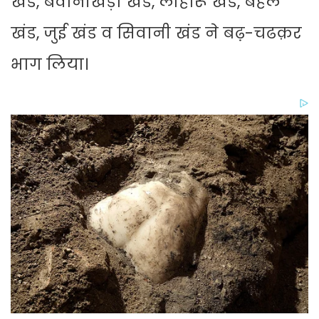
खंड, बवानीखेड़ा खंड, लोहारू खंड, बहल
खंड, जुई खंड व सिवानी खंड ने बढ़-चढक़र
भाग लिया।