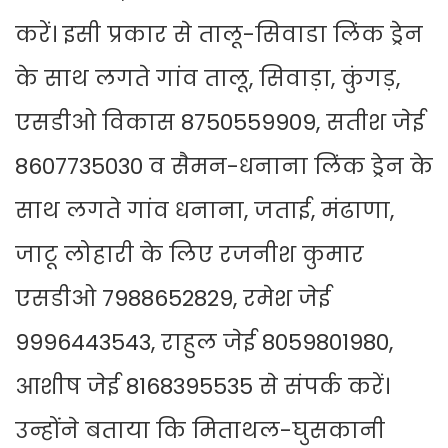
करें। इसी प्रकार से तालू-सिवाडा लिंक ड्रेन
के साथ लगते गांव तालू, सिवाड़ा, कुंगड़,
एसडीओ विकास 8750559909, सतीश जेई
8607735030 व सैमन-धनाना लिंक ड्रेन के
साथ लगते गांव धनाना, जताई, मंढाणा,
जाटू लोहारी के लिए रजनीश कुमार
एसडीओ 7988652829, रमेश जेई
9996443543, राहुल जेई 8059801980,
आशीष जेई 8168395535 से संपर्क करें।
उन्होंने बताया कि मिताथल-घुसकानी