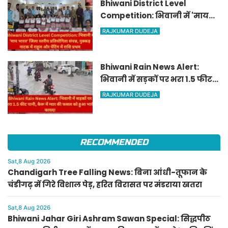
Bhiwani District Level
Competition: भिवानी में 'माय
भारत' जिला स्तरीय प्रतियोगिता
RAJKUMAR DUDEJA
संपन्न, नुक्कड़ नाटक में राहुल और
पेंटिंग में राशि प्रथम
Bhiwani Rain News Alert:
भिवानी में सड़कों पर भरा 1.5 फीट
पानी, कैरू में ग्वार की फसल को
RAJKUMAR DUDEJA
हुआ भारी फायदा
RECOMMENDED
Sat,8 Aug 2026
Chandigarh Tree Falling News: बिना आंधी-तूफान के
चंडीगढ़ में गिरे विशाल पेड़, हरित विरासत पर मंडराया खतरा
Sat,8 Aug 2026
Bhiwani Jahar Giri Ashram Sawan Special: सिद्धपीठ