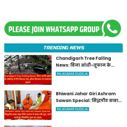
TRENDING NEWS
Chandigarh Tree Falling
News: बिना आंधी-तूफान के
चंडीगढ़ में गिरे विशाल पेड़, हरित
RAJKUMAR DUDEJA
विरासत पर मंडराया खतरा
Bhiwani Jahar Giri Ashram
Sawan Special: सिद्धपीठ बाबा
जहर गिरी आश्रम में सावन की धूम,
RAJKUMAR DUDEJA
जानें पारदेश्वर शिवलिंग पूजा का
महत्व