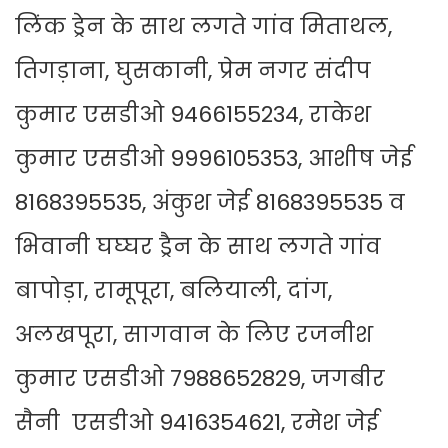
लिंक ड्रेन के साथ लगते गांव मिताथल,
तिगड़ाना, घुसकानी, प्रेम नगर संदीप
कुमार एसडीओ 9466155234, राकेश
कुमार एसडीओ 9996105353, आशीष जेई
8168395535, अंकुश जेई 8168395535 व
भिवानी घघ्घर ड्रैन के साथ लगते गांव
बापोड़ा, रामूपूरा, बलियाली, दांग,
अलखपूरा, सागवान के लिए रजनीश
कुमार एसडीओ 7988652829, जगबीर
सैनी एसडीओ 9416354621, रमेश जेई