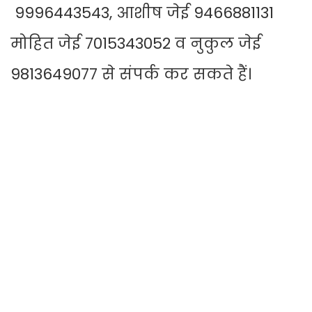
9996443543, आशीष जेई 9466881131
मोहित जेई 7015343052 व नुकुल जेई
9813649077 से संपर्क कर सकते हैं।