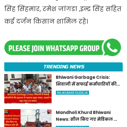
सिंह सिंहमार, रमेश जांगडा ,इन्द्र सिंह सहित
कई दर्जन किसान शामिल रहे।
TRENDING NEWS
Bhiwani Garbage Crisis:
भिवानी में सफाई कर्मचारियों की
हड़ताल से गहराया कूड़ा संकट,
RAJKUMAR DUDEJA
सड़कों पर पड़ा 250 टन कचरा
Mandholi Khurd Bhiwani
News: सील किए गए मेडिकल स्टोर
की दीवार टूटी मिली, बिना डिग्री