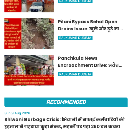
RAJKUMAR DUDEJA
इलाज करने का भी भंडाफोड़
Pilani Bypass Behal Open
Drains Issue: खुले और टूटे नालों
में गिरकर घायल हो रहे लोग,
RAJKUMAR DUDEJA
स्थानीय लोगों ने दी आंदोलन की
चेतावनी
Panchkula News
Encroachment Drive: अवैध
कब्जे पर पंचकूला प्रशासन का कड़ा
RAJKUMAR DUDEJA
रुख, मार्केट एसोसिएशनों को जारी
किए निर्देश
RECOMMENDED
Sun,9 Aug 2026
Bhiwani Garbage Crisis: भिवानी में सफाई कर्मचारियों की
हड़ताल से गहराया कूड़ा संकट, सड़कों पर पड़ा 250 टन कचरा