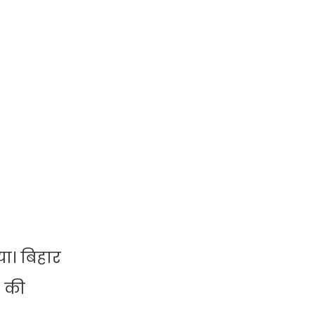
या। बिहार
ं की