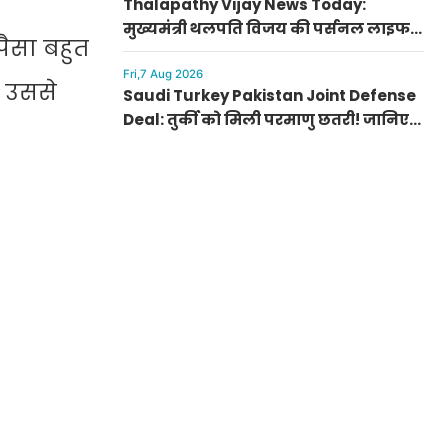
Thalapathy Vijay News Today:
मुख्यमंत्री थलपति विजय की पर्सनल लाइफ
पैसा बहुत
से जुड़ी बड़ी खबर, पत्नी संगीता संग सुलझा
विवाद
Fri,7 Aug 2026
ह उससे
Saudi Turkey Pakistan Joint Defense
Deal: तुर्की को मिली परमाणु छतरी! जानिए
पाकिस्तान, सऊदी और तुर्की के सैन्य गठबंधन
के मायने