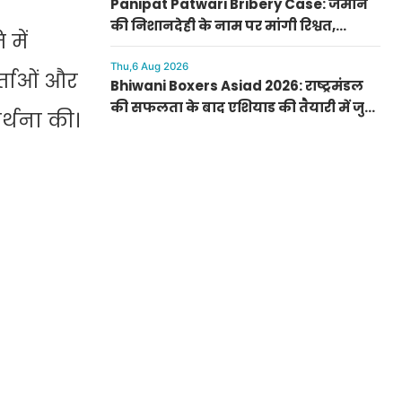
Panipat Patwari Bribery Case: जमीन
की निशानदेही के नाम पर मांगी रिश्वत,
 में
पानीपत एंटी करप्शन ब्यूरो ने रिफाइनरी के
पास से दबोचा
Thu,6 Aug 2026
्ताओं और
Bhiwani Boxers Asiad 2026: राष्ट्रमंडल
की सफलता के बाद एशियाड की तैयारी में जुटे
र्थना की।
भिवानी के मुक्केबाज, 10 अगस्त से पटियाला
में कैंप