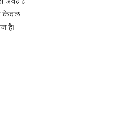
 इस अवसर
िए केवल
न है।