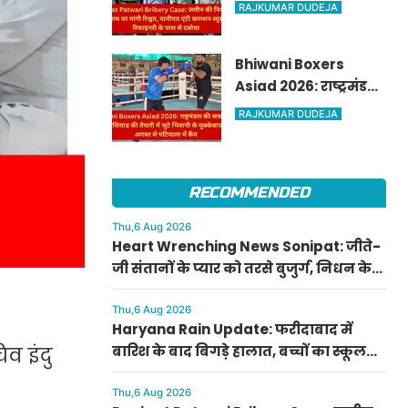
की निशानदेही के नाम
RAJKUMAR DUDEJA
पर मांगी रिश्वत, पानीपत
एंटी करप्शन ब्यूरो ने
Bhiwani Boxers
रिफाइनरी के पास से
Asiad 2026: राष्ट्रमंडल
दबोचा
की सफलता के बाद
RAJKUMAR DUDEJA
एशियाड की तैयारी में जुटे
भिवानी के मुक्केबाज, 10
अगस्त से पटियाला में
RECOMMENDED
कैंप
Thu,6 Aug 2026
Heart Wrenching News Sonipat: जीते-
जी संतानों के प्यार को तरसे बुजुर्ग, निधन के
बाद बेटियां नहीं आईं, जाते-जाते दान कर गए
आंखें
Thu,6 Aug 2026
Haryana Rain Update: फरीदाबाद में
बारिश के बाद बिगड़े हालात, बच्चों का स्कूल
व इंदु
जाना बंद, प्रशासन के खिलाफ लोगों में गुस्सा
Thu,6 Aug 2026