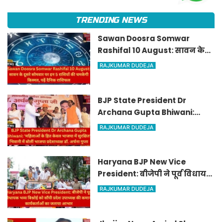
TRENDING NEWS
Sawan Doosra Somwar
Rashifal 10 August: सावन के
दूसरे सोमवार पर इन 5 राशियों की
RAJKUMAR DUDEJA
चमकेगी किस्मत, पढ़ें दैनिक
राशिफल
BJP State President Dr
Archana Gupta Bhiwani:
'महिलाओं के हित केवल भाजपा में
RAJKUMAR DUDEJA
सुरक्षित', भिवानी में बोलीं भाजपा
प्रदेशाध्यक्ष डॉ. अर्चना गुप्ता
Haryana BJP New Vice
President: बीजेपी ने पूर्व विधायक
भव्य बिश्नोई को सौंपी प्रदेश
RAJKUMAR DUDEJA
उपाध्यक्ष की कमान, कार्यकर्ताओं
का जताया आभार