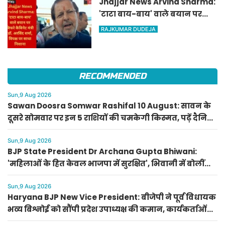
Jhajjar News Arvind Sharma:
'टाटा बाय-बाय' वाले बयान पर
बिफरे कैबिनेट मंत्री डॉ. अरविंद
RAJKUMAR DUDEJA
शर्मा, विपक्ष पर साधा निशाना
RECOMMENDED
Sun,9 Aug 2026
Sawan Doosra Somwar Rashifal 10 August: सावन के
दूसरे सोमवार पर इन 5 राशियों की चमकेगी किस्मत, पढ़ें दैनिक
राशिफल
Sun,9 Aug 2026
BJP State President Dr Archana Gupta Bhiwani:
'महिलाओं के हित केवल भाजपा में सुरक्षित', भिवानी में बोलीं
भाजपा प्रदेशाध्यक्ष डॉ. अर्चना गुप्ता
Sun,9 Aug 2026
Haryana BJP New Vice President: बीजेपी ने पूर्व विधायक
भव्य बिश्नोई को सौंपी प्रदेश उपाध्यक्ष की कमान, कार्यकर्ताओं
का जताया आभार