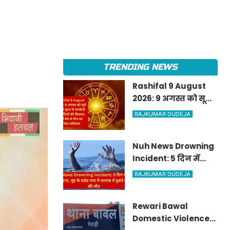
TRENDING NEWS
Rashifal 9 August
2026: 9 अगस्त को सूर्य
देव की कृपा से चमकेगी
RAJKUMAR DUDEJA
इन राशियों की किस्मत,
जानें मेष से मीन का
Nuh News Drowning
दैनिक राशिफल
Incident: 5 दिन में
दूसरी बड़ी घटना, नूंह के
RAJKUMAR DUDEJA
बडेड गांव में तालाब में
डूबने से बच्चे की मौत
Rewari Bawal
Domestic Violence