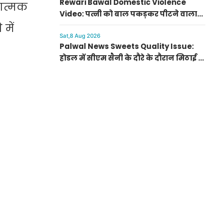
Rewari Bawal Domestic Violence
रात्मक
Video: पत्नी को बाल पकड़कर पीटने वाला
पति खुद पहुंचा अस्पताल, बावल थाने में केस
में
दर्ज
Sat,8 Aug 2026
Palwal News Sweets Quality Issue:
होडल में सीएम सैनी के दौरे के दौरान मिठाई के
डिब्बे पर बिना डेट के मिला घेवर, डीसी ने दिए
जांच के आदेश