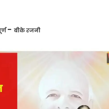
-
र्ण
बीके रजनी