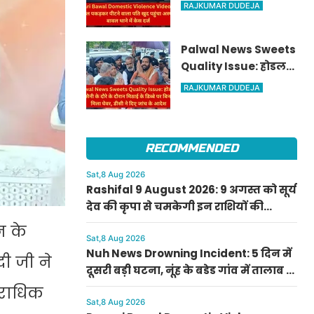
Video: पत्नी को बाल
RAJKUMAR DUDEJA
पकड़कर पीटने वाला
पति खुद पहुंचा अस्पताल,
Palwal News Sweets
बावल थाने में केस दर्ज
Quality Issue: होडल
में सीएम सैनी के दौरे के
RAJKUMAR DUDEJA
दौरान मिठाई के डिब्बे पर
बिना डेट के मिला घेवर,
डीसी ने दिए जांच के
RECOMMENDED
आदेश
Sat,8 Aug 2026
Rashifal 9 August 2026: 9 अगस्त को सूर्य
देव की कृपा से चमकेगी इन राशियों की
किस्मत, जानें मेष से मीन का दैनिक राशिफल
धन के
Sat,8 Aug 2026
Nuh News Drowning Incident: 5 दिन में
दी जी ने
दूसरी बड़ी घटना, नूंह के बडेड गांव में तालाब में
डूबने से बच्चे की मौत
पराधिक
Sat,8 Aug 2026