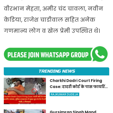
वीरभान मेहता, अमीर चंद चावला, नवीन
केडिया, राजेश चाडीवाल सहित अनेक
गणमान्य लोग व खेल प्रेमी उपस्थित थे।
TRENDING NEWS
Charkhi Dadri Court Firing
Case: दादरी कोर्ट के पास फायरिंग
मामला, पुलिस एनकाउंटर में मुख्य
RAJKUMAR DUDEJA
शूटर के पैर में लगी गोली; 3
गिरफ्तार
Gursimran Singh Mand