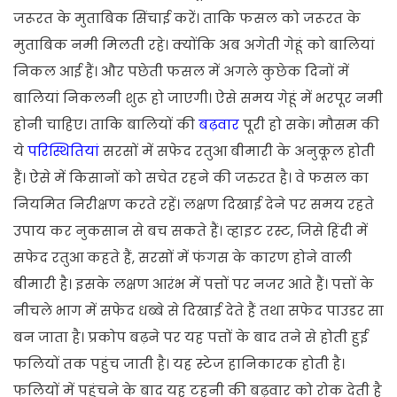
जरूरत के मुताबिक सिंचाई करें। ताकि फसल को जरूरत के
मुताबिक नमी मिलती रहे। क्योंकि अब अगेती गेहूं को बालियां
निकल आई हैं। और पछेती फसल में अगले कुछेक दिनों में
बालियां निकलनी शुरू हो जाएगी। ऐसे समय गेहूं में भरपूर नमी
होनी चाहिए। ताकि बालियों की
बढ़वार
पूरी हो सके।
मौसम की
ये
परिस्थितियां
सरसों में सफेद रतुआ बीमारी के अनुकूल होती
हैं। ऐसे में किसानों को सचेत रहने की जरुरत है। वे फसल का
नियमित निरीक्षण करते रहें। लक्षण दिखाई देने पर समय रहते
उपाय कर नुकसान से बच सकते हैं। व्हाइट रस्ट, जिसे हिंदी में
सफेद रतुआ कहते हैं, सरसों में फंगस के कारण होने वाली
बीमारी है। इसके लक्षण आरंभ में पत्तों पर नजर आते हैं। पत्तों के
नीचले भाग में सफेद धब्बे से दिखाई देते हैं तथा सफेद पाउडर सा
बन जाता है। प्रकोप बढ़ने पर यह पत्तों के बाद तने से होती हुई
फलियों तक पहुंच जाती है। यह स्टेज हानिकारक होती है।
फलियों में पहुंचने के बाद यह टहनी की बढ़वार को रोक देती है