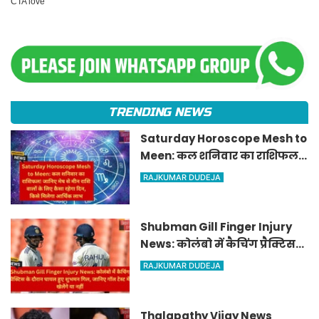
TRENDING NEWS
Saturday Horoscope Mesh to
Meen: कल शनिवार का राशिफल!
जानिए मेष से मीन राशि वालों के
RAJKUMAR DUDEJA
लिए कैसा रहेगा दिन, किसे मिलेगा
आर्थिक लाभ
Shubman Gill Finger Injury
News: कोलंबो में कैचिंग प्रैक्टिस
के दौरान घायल हुए शुभमन गिल,
RAJKUMAR DUDEJA
जानिए गॉल टेस्ट में खेलेंगे या नहीं
Thalapathy Vijay News