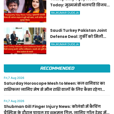
Today: मुख्यमंत्री थलपति विजय
की पर्सनल लाइफ से जुड़ी बड़ी खबर,
RAJKUMAR DUDEJA
पत्नी संगीता संग सुलझा विवाद
Saudi Turkey Pakistan Joint
Defense Deal: तुर्की को मिली
परमाणु छतरी! जानिए पाकिस्तान,
RAJKUMAR DUDEJA
सऊदी और तुर्की के सैन्य गठबंधन
के मायने
RECOMMENDED
Fri,7 Aug 2026
Saturday Horoscope Mesh to Meen: कल शनिवार का
राशिफल! जानिए मेष से मीन राशि वालों के लिए कैसा रहेगा
दिन, किसे मिलेगा आर्थिक लाभ
Fri,7 Aug 2026
Shubman Gill Finger Injury News: कोलंबो में कैचिंग
प्रैक्टिस के दौरान घायल हुए शुभमन गिल, जानिए गॉल टेस्ट में