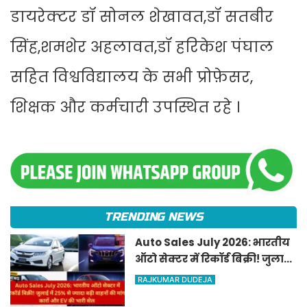
डायरेक्टर डॉ सोनल शेखावत,डॉ सतबीर
सिंह,शमशेर अहलावत,डॉ हरिकेश पंघाल
सहित विश्वविद्यालय के सभी प्रोफ़ेसर,
शिक्षक और कर्मचारी उपस्थित रहे ।
TRENDING NEWS
Auto Sales July 2026: भारतीय
ऑटो सेक्टर में रिकॉर्ड बिक्री! जुलाई
में 25% से ज्यादा बढ़ी वाहनों की
RAJKUMAR DUDEJA
मांग, कारों और EV की भारी सेल