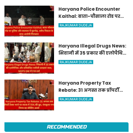
Haryana Police Encounter
Kaithal: बाता-चौसाला रोड पर
पुलिस और बदमाश में मुठभेड़, अवैध
RAJKUMAR DUDEJA
पिस्टल के साथ आरोपी गिरफ्तार
Haryana Illegal Drugs News:
भिवानी में 35 प्रकार की एलोपैथिक
और प्रतिबंधित नशीली दवाइयां
RAJKUMAR DUDEJA
जब्त, NDPS एक्ट में FIR दर्ज
Haryana Property Tax
Rebate: 31 अगस्त तक प्रॉपर्टी
टैक्स भरने पर ब्याज में 75% की
RAJKUMAR DUDEJA
छूट, पंचकूला नगर निगम का
सीलिंग अलर्ट
RECOMMENDED